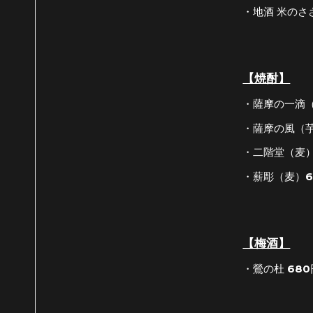
・地酒 米のささ
【焼酎】
・薩摩の一滴（
・薩摩の風（芋
・二階堂（麦）
・薪彫（麦）6
【梅酒】
・鶯の杜 680