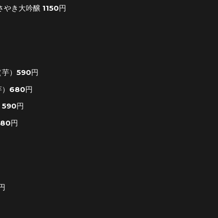
やき大吟醸 1150円
芋）590円
）680円
590円
80円
円