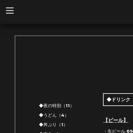
t
o
g
g
l
e
n
a
v
i
g
a
t
i
o
n
◆ドリンク
◆夜の特別（11）
◆うどん（4）
【ビール】
◆丼ぶり（1）
・生ビール 6