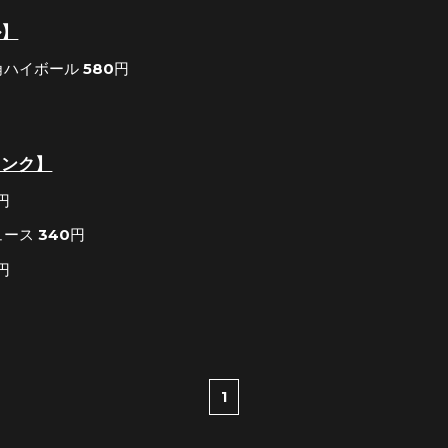
ル】
ハイボール 580円
リンク】
円
ース 340円
円
1