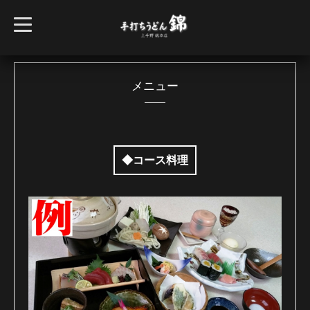
t
o
g
g
l
e
n
メニュー
a
v
i
g
a
t
i
◆コース料理
o
n