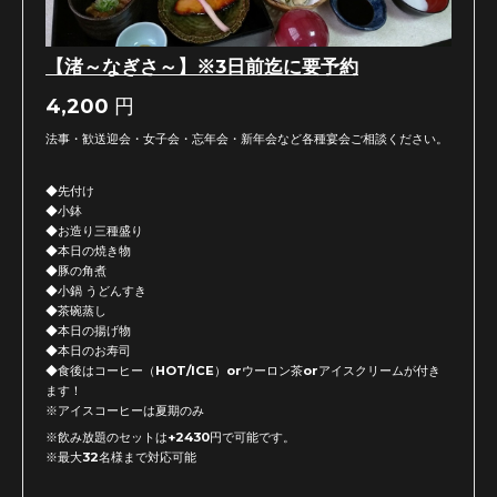
【渚～なぎさ～】※3日前迄に要予約
4,200
円
法事・歓送迎会・女子会・忘年会・新年会など各種宴会ご相談ください。
◆先付け
◆小鉢
◆お造り三種盛り
◆本日の焼き物
◆豚の角煮
◆小鍋 うどんすき
◆茶碗蒸し
◆本日の揚げ物
◆本日のお寿司
◆食後はコーヒー（HOT/ICE）orウーロン茶orアイスクリームが付き
ます！
※アイスコーヒーは夏期のみ
※飲み放題のセットは+2430円で可能です。
※最大32名様まで対応可能