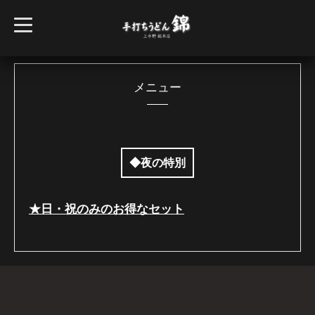
t
o
g
g
l
e
n
メニュー
a
v
i
g
a
t
i
◆夜の特別
o
n
★日・祝のみのお得なセット