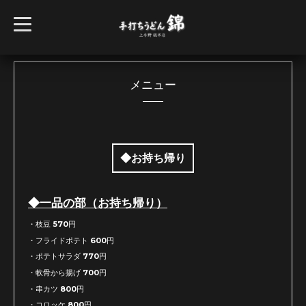
t
o
g
g
l
e
n
メニュー
a
v
i
g
a
t
i
◆お持ち帰り
o
n
◆一品の部（お持ち帰り）
・枝豆 570円
・フライドポテト 600円
・ポテトサラダ 770円
・軟骨から揚げ 700円
・串カツ 800円
・コロッケ 800円