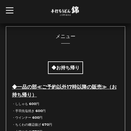
t
o
g
g
l
e
n
メニュー
a
v
i
g
a
t
i
◆お持ち帰り
o
n
◆一品の部≪ご予約以外17時以降の販売≫（お
持ち帰り）
・ししゃも 600円
・手羽先塩焼き 600円
・ウインナー 600円
・ちくわの磯辺揚げ 670円