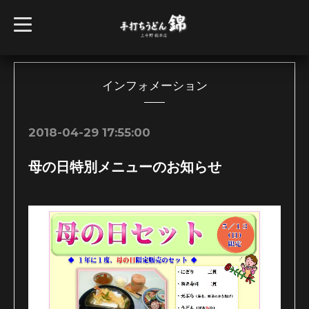
t
o
g
g
l
e
n
インフォメーション
a
v
i
g
2018-04-29 17:55:00
a
t
i
母の日特別メニューのお知らせ
o
n