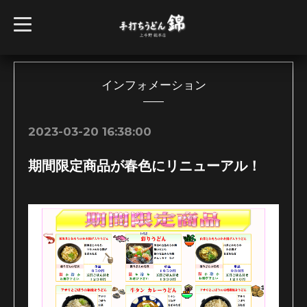
t
o
g
g
l
e
n
インフォメーション
a
v
i
g
2023-03-20 16:38:00
a
t
i
期間限定商品が春色にリニューアル！
o
n