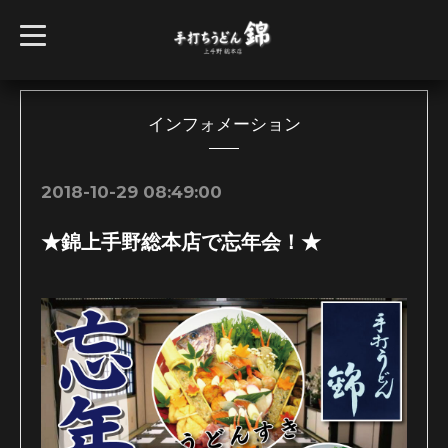
t
o
g
g
l
e
n
インフォメーション
a
v
i
g
2018-10-29 08:49:00
a
t
i
★錦上手野総本店で忘年会！★
o
n