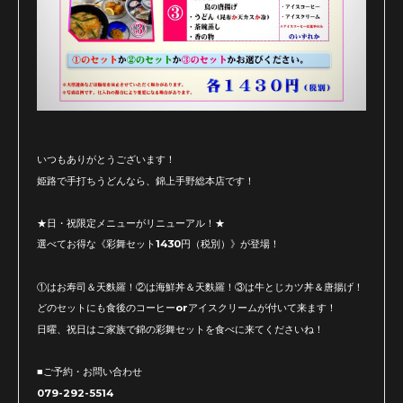
いつもありがとうございます！
姫路で手打ちうどんなら、錦上手野総本店です！
★日・祝限定メニューがリニューアル！★
選べてお得な《彩舞セット1430円（税別）》が登場！
①はお寿司＆天麩羅！②は海鮮丼＆天麩羅！③は牛とじカツ丼＆唐揚げ！
どのセットにも食後のコーヒーorアイスクリームが付いて来ます！
日曜、祝日はご家族で錦の彩舞セットを食べに来てくださいね！
■ご予約・お問い合わせ
079-292-5514