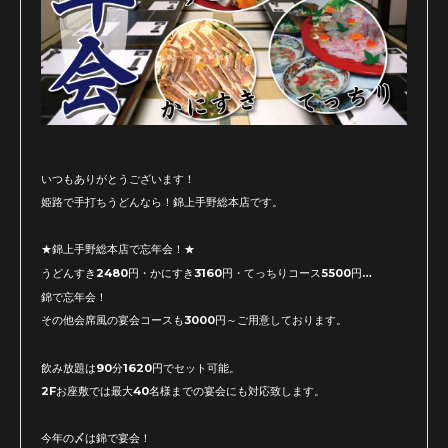
いつもありがとうございます！
姫路で手打ちうどんなら！錦上手野総本店です。
★錦上手野総本店で忘年会！★
うどんすき2480円・かにすき3160円・てっちりコース5500円…
錦で忘年会！
その他会席風の宴会コースも3000円～ご用意しております。
飲み放題は90分1620円でセット可能。
2Fお座敷では最大40名様までの宴会にも対応致します。
今年の〆は錦で宴会！