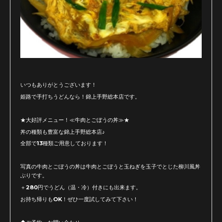
いつもありがとうございます！
姫路で手打ちうどんなら！錦上手野総本店です。
★大好評メニュー！≪牛肉とごぼうの丼≫★
丼の種類も豊富な錦上手野総本店♪
全部で13種類ご用意しております！
写真の牛肉とごぼうの丼は牛肉とごぼうと玉ねぎを玉子でとじた柳川風丼
ぶりです。
＋280円でうどん（温・冷）付きにも出来ます。
お持ち帰りもOK！ぜひ一度試してみて下さい！