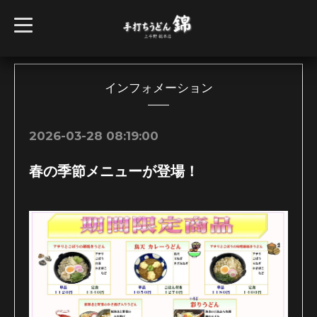
t
o
g
g
l
e
n
インフォメーション
a
v
i
g
2026-03-28 08:19:00
a
t
i
春の季節メニューが登場！
o
n