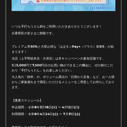
いつも手打ちうどん錦をご利用いただきありがとうございます！
兵庫県民の皆さまに朗報です。
プレミアム率50%と大変お得な「はばタンPay+（プラス）第5弾」が始
まります！
当店（上手野総本店・大津店）は本キャンペーンの参加店舗です。
1口5,000円で7,500円分のお買い物ができるこの機会に、ぜひ錦のこだ
わり「手打ちうどん」をお楽しみください。
大人気の「錦丼」や、ボリューム満点の「日替わり定食」など、お一人様
からご家族連れまで満足いただけるメニューをご用意してお待ちしており
ます。
【重要スケジュール】
申込期間： 令和8年3月18日(水) 〜 4月12日(日)
利用期間： 令和8年4月24日(金) 〜 7月31日(金)