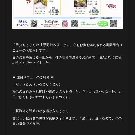
「手打ちうどん錦 上手野総本店」から、心もお腹も満たされる期間限定メ
ニューのお知らせです！
春の訪れを感じる一皿から、体の芯まで温まるお鍋まで、職人が打つ自慢
のうどんで仕上げました。
🌟 注目メニューのご紹介 🌟
・彩りうどん（いろどりうどん）
海老の五色あられ揚げや鯛の天ぷらを添えた、見た目も華やかな一杯。五
目ごはん付きのセットもおすすめです。
・桜海老と野菜のかき揚げ入りうどん
香ばしい桜海老の風味が食欲をそそります。「温・冷」選べるので、その
日の気分でどうぞ。