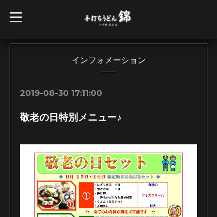
t
o
g
g
l
e
n
インフォメーション
a
v
i
g
2019-08-30 17:11:00
a
t
i
敬老の日特別メニュー♪
o
n