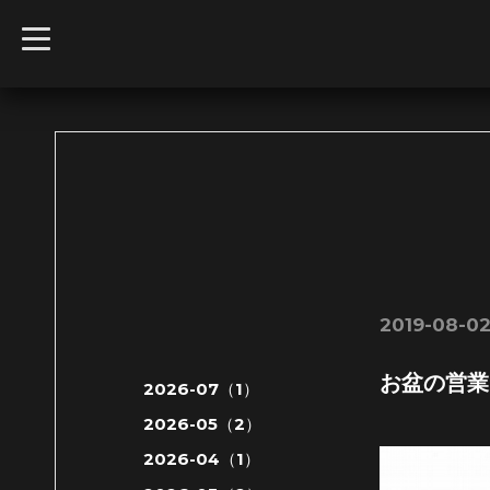
t
o
g
g
l
e
n
a
v
i
g
a
t
i
o
n
2019-08-02
お盆の営業
2026-07（1）
2026-05（2）
2026-04（1）