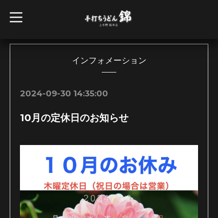
t
o
g
g
l
e
n
インフォメーション
a
v
i
g
2024-09-30 14:35:00
a
t
i
10月の定休日のお知らせ
o
n