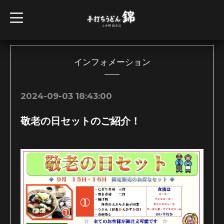
t
o
g
g
l
e
n
インフォメーション
a
v
i
g
2024-09-03 18:43:00
a
t
i
敬老の日セットのご紹介！
o
n