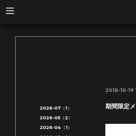
t
o
g
g
l
e
n
a
v
i
g
a
t
i
o
n
2018-10-19 
期間限定メ
2026-07（1）
2026-05（2）
2026-04（1）