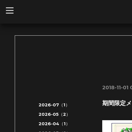
t
o
g
g
l
e
n
a
v
i
g
a
t
i
o
n
2018-11-01 
期間限定メ
2026-07（1）
2026-05（2）
2026-04（1）