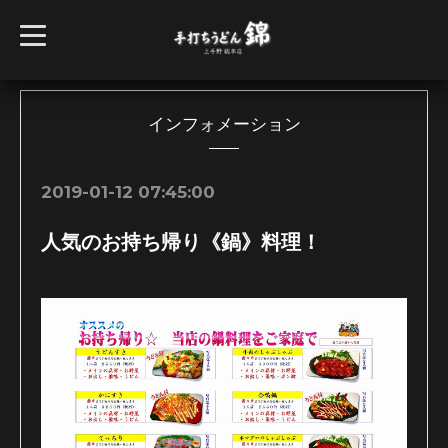
t
o
g
g
l
e
n
インフォメーション
a
v
i
g
2019-01-12 07:45:00
a
t
i
人気のお持ち帰り《鍋》料理！
o
n