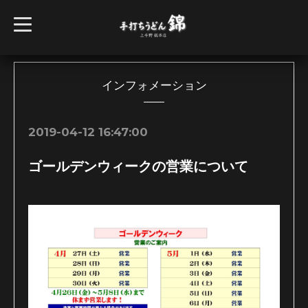
t
o
g
g
l
e
n
インフォメーション
a
v
i
g
2019-04-12 16:47:00
a
t
i
ゴールデンウィークの営業について
o
n