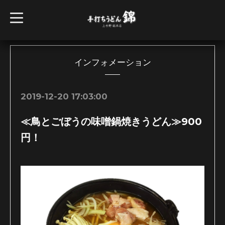
t
o
g
g
l
e
n
インフォメーション
a
v
i
g
2019-12-20 17:03:00
a
t
i
≪鳥とごぼうの味噌鍋焼きうどん≫900
o
n
円！