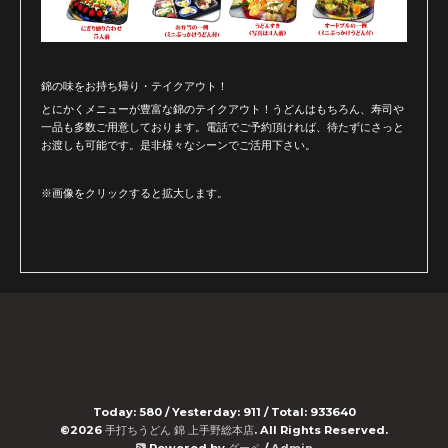
錦の味をお持ち帰り・テイクアウト！
とにかくメニューが豊富な錦のテイクアウト！うどんはもちろん、寿司や
一品も多数ご用意しております。電話でご予約頂ければ、待たずにさっと
お渡しも可能です。是非様々なシーンでご活用下さい。
※画像をクリックすると拡大します。
Today:
580
/ Yesterday:
911
/ Total:
933640
©2026
手打ちうどん 錦 上手野総本店
. All Rights Reserved.
Powered by
グーペ
/
Admin