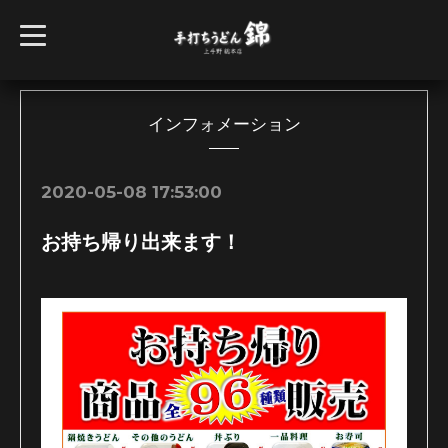
t
o
g
g
l
e
n
インフォメーション
a
v
i
g
2020-05-08 17:53:00
a
t
i
お持ち帰り出来ます！
o
n