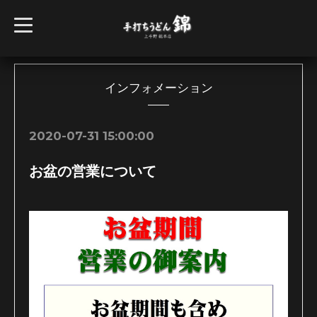
t
o
g
g
l
e
n
インフォメーション
a
v
i
g
2020-07-31 15:00:00
a
t
i
お盆の営業について
o
n