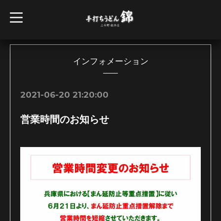
t
o
g
g
l
e
n
インフォメーション
a
v
i
g
2021-06-20 21:20:00
a
t
i
営業時間のお知らせ
o
n