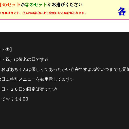
ト🌟】
・祝）は敬老の日です🎶
、おばあちゃんは優しくてあったかい存在ですよね💡いつまでも元
の日に特別メニューを御用意してます✨
日・２０日の限定販売です🎶
おります🙇‍♂️