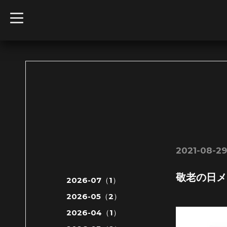
t
o
g
g
l
e
n
a
v
i
g
a
t
i
o
n
2021-08-29 
敬老の日メ
2026-07（1）
2026-05（2）
2026-04（1）