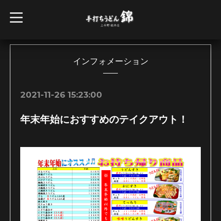
t
o
g
g
l
e
n
インフォメーション
a
v
i
g
2021-11-26 15:23:00
a
t
i
年末年始におすすめのテイクアウト！
o
n