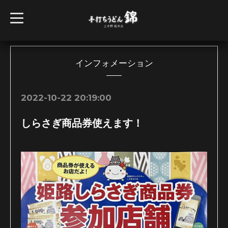
t
o
g
g
l
e
n
インフォメーション
a
v
i
g
2022-10-22 20:19:00
a
t
i
しらさぎ商品券使えます！
o
n