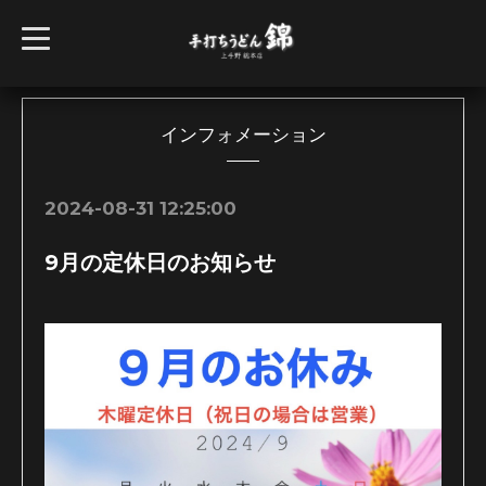
t
o
g
g
l
e
n
インフォメーション
a
v
i
g
2024-08-31 12:25:00
a
t
i
9月の定休日のお知らせ
o
n