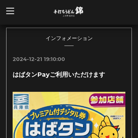
t
o
g
g
l
e
n
インフォメーション
a
v
i
g
2024-12-21 19:10:00
a
t
i
はばタンPayご利用いただけます
o
n