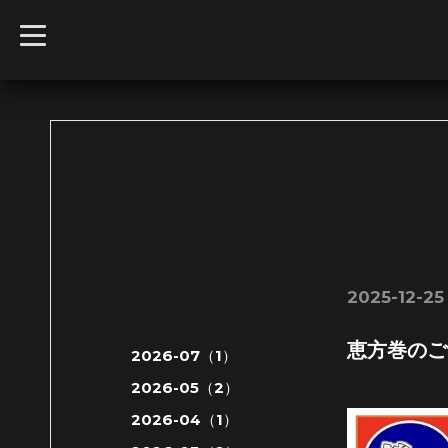
t
o
g
g
l
e
n
a
v
i
g
a
t
i
o
n
2025-12-25 
恵方巻のご
2026-07（1）
2026-05（2）
2026-04（1）